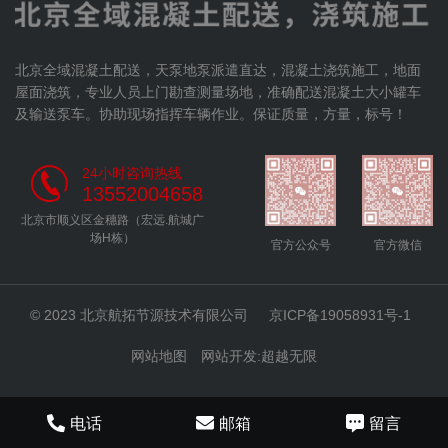
北京全域混凝土配送，天泵地泵派遣直达，混凝土浇筑施工，地面
屋面浇筑，专业人员上门勘查测量场地，准确配送混凝土大小罐车
及输送泵车。协助现场指挥车辆作业。保证质量，方量，标号！
24小时咨询热线
13552004658
北京市顺义区金穗路（宏远.航城广
场H栋）
官方公众号
官方微信
© 2023 北京航拓节源技术有限公司
京ICP备19058931号-1
网站地图
网站开发
:
超越无限
电话
邮箱
留言